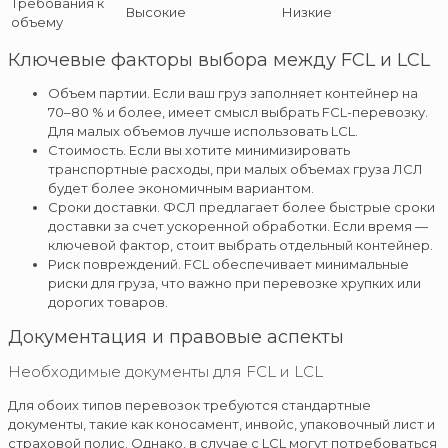
Требования к
Высокие
Низкие
объему
Ключевые факторы выбора между FCL и LCL
Объем партии. Если ваш груз заполняет контейнер на
70–80 % и более, имеет смысл выбрать FCL-перевозку.
Для малых объемов лучше использовать LCL.
Стоимость. Если вы хотите минимизировать
транспортные расходы, при малых объемах груза ЛСЛ
будет более экономичным вариантом.
Сроки доставки. ФСЛ предлагает более быстрые сроки
доставки за счет ускоренной обработки. Если время —
ключевой фактор, стоит выбрать отдельный контейнер.
Риск повреждений. FCL обеспечивает минимальные
риски для груза, что важно при перевозке хрупких или
дорогих товаров.
Документация и правовые аспекты
Необходимые документы для FCL и LCL
Для обоих типов перевозок требуются стандартные
документы, такие как коносамент, инвойс, упаковочный лист и
страховой полис. Однако, в случае с LCL могут потребоваться