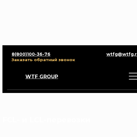
8(800)100-36-76
wtfg@wtfg.r
Главная
/
Блог
/
FCL- и LCL-перевозки
Заказать обратный звонок
WTF GROUP
FCL- и LCL-перевозки