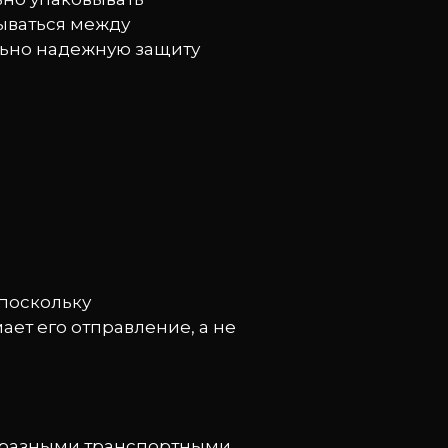
дываться между
льно надежную защиту
 поскольку
ает его отправление, а не
у разными транспортными