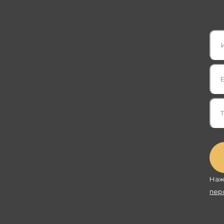
Наж
пер