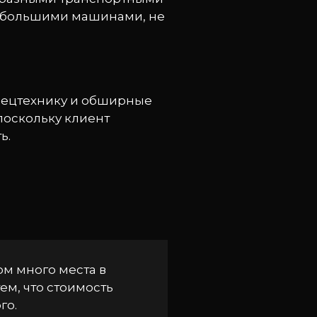
 небольшими машинами, не
спецтехнику и обширные
 поскольку клиент
ь.
ом много места в
ем, что стоимость
го.