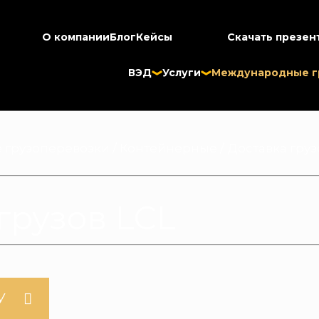
О компании
Блог
Кейсы
Скачать презен
ВЭД
Услуги
Международные г
 грузоперевозки
/
Контейнерные
/
Доставка груз
грузов LCL
У