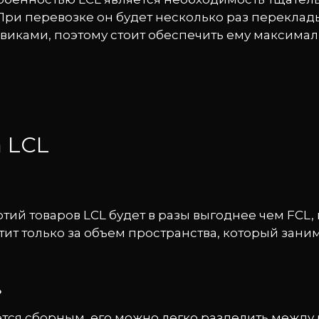
При перевозке он будет несколько раз перекла
виками, поэтому стоит обеспечить ему максима
 LCL
тий товаров LCL будет в разы выгоднее чем FCL,
тит только за объем пространства, который заним
ь
яется сборным, его можно легко разделить межд