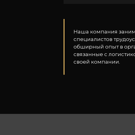
Наша компания занима
специалистов трудоус
обширный опыт в орга
связанные с логистико
своей компании.