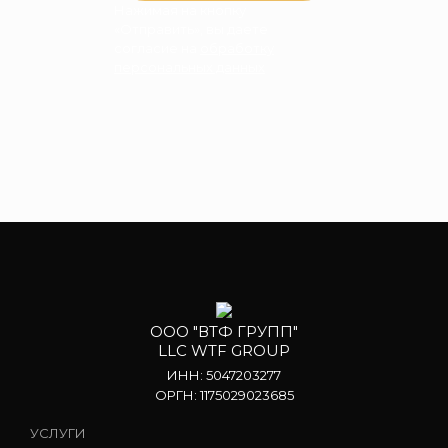
Нажимая на кнопку
«Отправить», вы даете
согласие на
обработку
персональных данных
ООО "ВТФ ГРУПП"
LLC WTF GROUP
ИНН: 5047203277
ОРГН: 1175029023685
УСЛУГИ