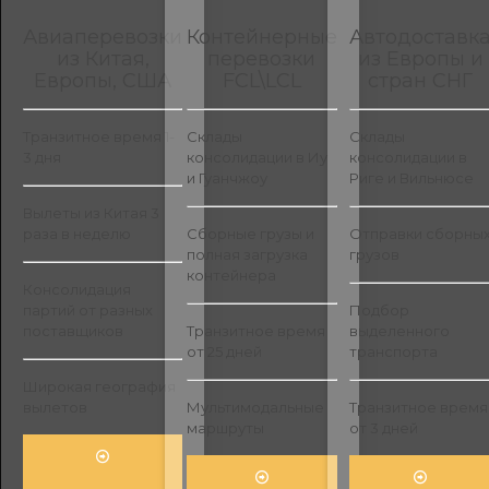
Авиаперевозки
Контейнерные
Автодоставк
из Китая,
перевозки
из Европы и
Европы, США
FCL\LCL
стран СНГ
Транзитное время 1-
Склады
Склады
3 дня
консолидации в Иу
консолидации в
и Гуанчжоу
Риге и Вильнюсе
Вылеты из Китая 3
раза в неделю
Сборные грузы и
Отправки сборны
полная загрузка
грузов
контейнера
Консолидация
партий от разных
Подбор
поставщиков
Транзитное время
выделенного
от 25 дней
транспорта
Широкая география
вылетов
Мультимодальные
Транзитное время
маршруты
от 3 дней