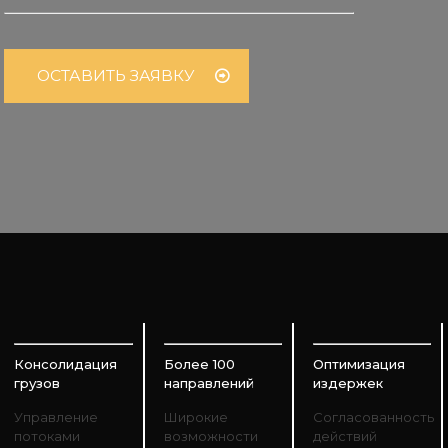
ОСТАВИТЬ ЗАЯВКУ
Консолидация
Более 100
Оптимизация
грузов
направлений
издержек
Управление
Широкие
Согласованность
потоками
возможности
действий