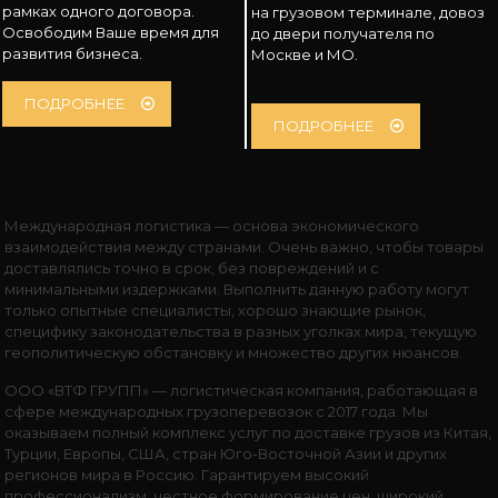
рамках одного договора.
на грузовом терминале, довоз
Освободим Ваше время для
до двери получателя по
развития бизнеса.
Москве и МО.
ПОДРОБНЕЕ
ПОДРОБНЕЕ
Международная логистика — основа экономического
взаимодействия между странами. Очень важно, чтобы товары
доставлялись точно в срок, без повреждений и с
минимальными издержками. Выполнить данную работу могут
только опытные специалисты, хорошо знающие рынок,
специфику законодательства в разных уголках мира, текущую
геополитическую обстановку и множество других нюансов.
ООО «ВТФ ГРУПП» — логистическая компания, работающая в
сфере международных грузоперевозок с 2017 года. Мы
оказываем полный комплекс услуг по доставке грузов из Китая,
Турции, Европы, США, стран Юго-Восточной Азии и других
регионов мира в Россию. Гарантируем высокий
профессионализм, честное формирование цен, широкий