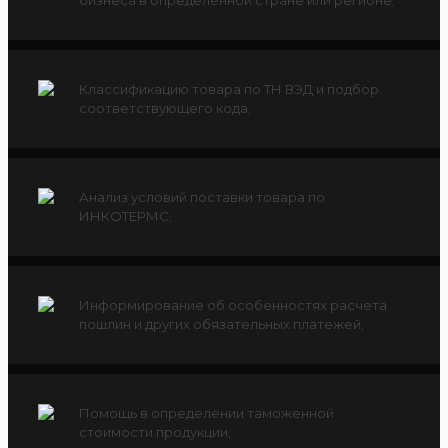
бизнеса в определенной стране или регионе;
Классификацию товара по ТН ВЭД и подбор
соответствующего кода;
Анализ условий поставки товара по
ИНКОТЕРМС;
Информирование об особенностях расчета
пошлин и других обязательных платежей;
Помощь в определении таможенной
стоимости продукции;