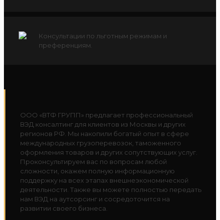
Консультации по льготным режимам и
преференциям.
ООО «ВТФ ГРУПП» предлагает профессиональный
ВЭД консалтинг для клиентов из Москвы и других
регионов РФ. Мы накопили богатый опыт в сфере
международных грузоперевозок, таможенного
оформления товаров и других сопутствующих услуг.
Проконсультируем вас по вопросам любой
сложности, окажем полную информационную
поддержку на всех этапах внешнеэкономической
деятельности. Также вы можете полностью передать
нам ВЭД на аутсорсинг и сосредоточится на
развитии своего бизнеса.