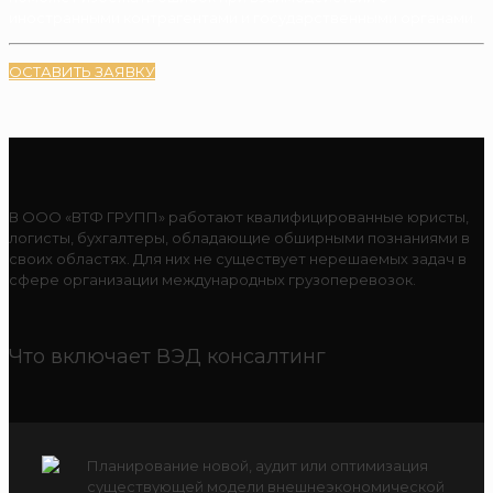
иностранными контрагентами и государственными органами.
ОСТАВИТЬ ЗАЯВКУ
В ООО «ВТФ ГРУПП» работают квалифицированные юристы,
логисты, бухгалтеры, обладающие обширными познаниями в
своих областях. Для них не существует нерешаемых задач в
сфере организации международных грузоперевозок.
Что включает ВЭД консалтинг
Планирование новой, аудит или оптимизация
существующей модели внешнеэкономической