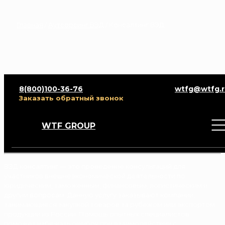
Главная
/
Аутсорсинг ВЭД
/
Консалтинг ВЭД
8(800)100-36-76
wtfg@wtfg.r
Заказать обратный звонок
WTF GROUP
Консалтинг ВЭД
ВЭД консалтинг — это проведение консультаций для
участников внешнеэкономической деятельности по
юридическим, таможенным, финансовым, логистическим и
другим вопросам. Данную услугу заказывают компании,
занимающиеся закупкой товаров за рубежом или экспортом
продукции из России. Помощь опытных специалистов
поможет избежать ошибок при взаимодействии с